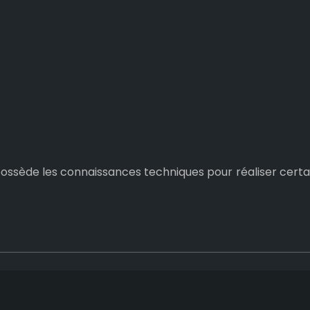
ien possède les connaissances techniques pour réaliser cer
ésolvez les problèmes oculaires avec les bons spécialiste